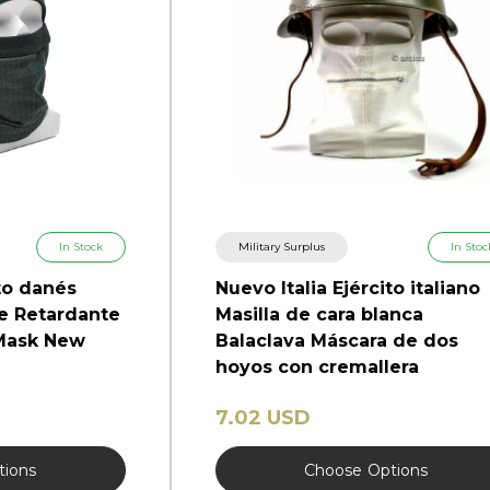
In Stock
Military Surplus
In Stoc
ito danés
Nuevo Italia Ejército italiano
re Retardante
Masilla de cara blanca
Mask New
Balaclava Máscara de dos
hoyos con cremallera
7.02 USD
tions
Choose
Options