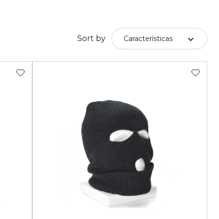
ja de Roble
M97
Sort by
Características
o vegetal
Desierto de Pantera
Alphine Schneetarn
tarn
Desierto DPM