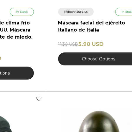
In Stock
Military Surplus
In Stoc
e clima frío
Máscara facial del ejército
. UU. Máscara
italiano de Italia
nte de miedo.
5.90 USD
11.30 USD
D
Choose
Options
tions