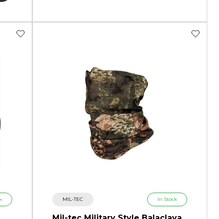
k
MIL-TEC
In Stock
Mil-tec Military Style Balaclava