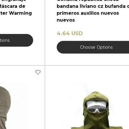
Máscara de
bandana liviano cz bufanda 
nter Warming
primeros auxilios nuevos
nuevos
4.64 USD
tions
Choose
Options