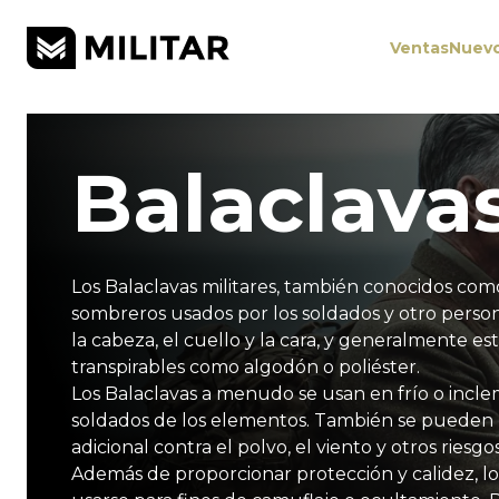
Ventas
Nuev
Ropa excedente
Ropa
Bolsas y mochilas
Chalecos, plataformas y correas
Gear by country
Gear by camo
Balaclava
Chaquetas
Mochilas
Equipos de pecho y chalecos
Bolsas
Parkas
Casos
Revestimientos
Plataformas
Abri
F
Pantalones
Pantalones cortos
Monos
Austria
Flecktarn
Bélgica
rompecabezas
Bul
Chaquetas excedentes
Equipo de camping
Protección
Abrigos excedentes
S
Los Balaclavas militares, también conocidos como
Accesorios
sombreros usados ​​por los soldados y otro person
durmiendo
Gafas y anteojos
Tiendas de campaña y refugios
Protección auditiva
Cascos 
u
la cabeza, el cuello y la cara, y generalmente es
Cinturones
Encendedores de fuego
Guantes protectores
Guantes y manoplas
Máscaras de gas
Navegación
Gorras y so
Kits an
transpirables como algodón o poliéster.
Reino Unido
MTP
Estados Unidos
Vegetato
Paí
Pantalones cortos excedentes
Overoles excedentes
S
Los Balaclavas a menudo se usan en frío o incle
Relojes
soldados de los elementos. También se pueden 
Cuchillos y herramientas
Luces y Óptica
adicional contra el polvo, el viento y otros riesg
calzado
Además de proporcionar protección y calidez, l
cuchillos
Luces
Óptica
ejes
machetes
Visión nocturna
Multiherramien