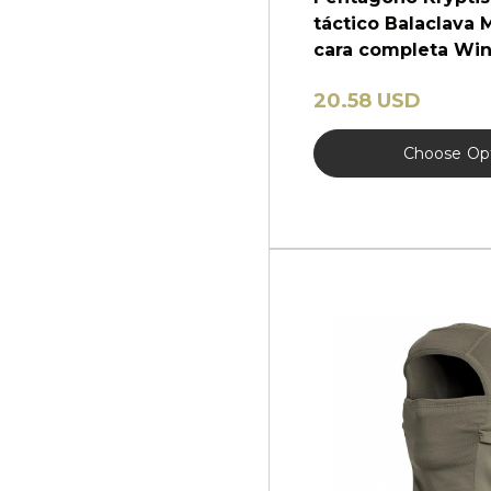
táctico Balaclava 
cara completa Wi
20.58 USD
Choose
Op