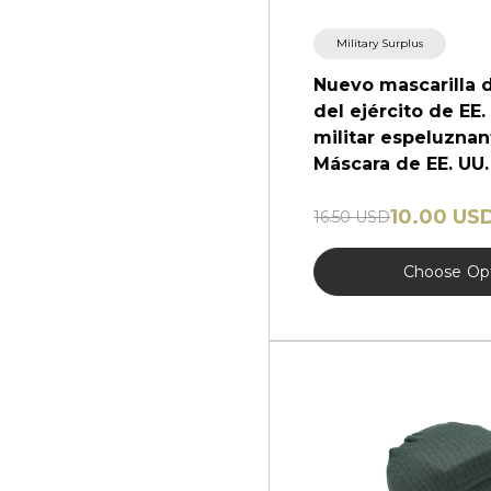
Military Surplus
Nuevo mascarilla d
del ejército de EE
militar espeluzna
Máscara de EE. UU.
10.00 US
16.50 USD
Choose
Op