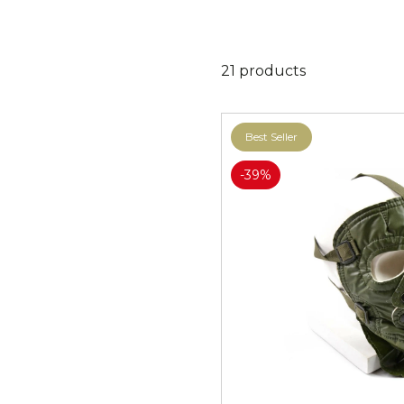
M62
M84 Desierto
21 products
M2008
M2018
Best Seller
-39%
Pantera
puma
lagarto
Daguet