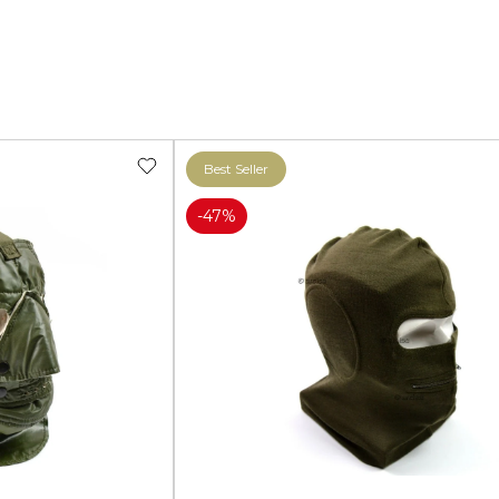
M92
M93 Ho
M2021
Desiert
Best Seller
-47%
VZ95
VZ85
Punto de guisante
Tropen