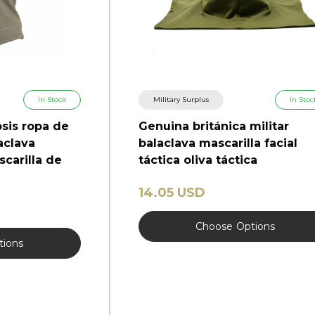
In Stock
Military Surplus
In Stoc
sis ropa de
Genuina británica militar
aclava
balaclava mascarilla facial
scarilla de
táctica oliva táctica
14.05 USD
Choose
Options
tions