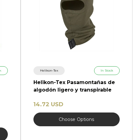
k
Helikon-Tex
In Stock
Helikon-Tex Pasamontañas de
algodón ligero y transpirable
14.72 USD
Choose
Options