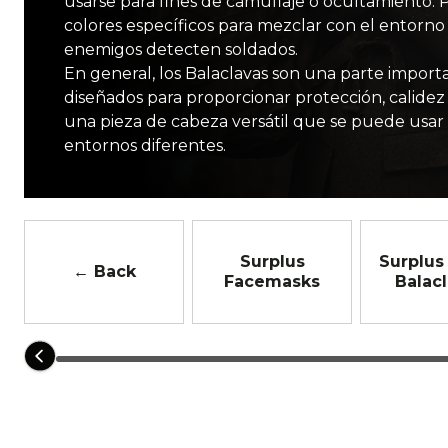
Guinea-Bisáu
HDT LE
Hungría
Serpiente Negr
Ital
usarse para fines de camuflaje o ocultamiento.
colores específicos para mezclar con el entorno 
Chalecos excedentes
Botas
sierras
Calcetines
Otras herramientas
Polainas
Shoe Care
enemigos detecten soldados.
Supervivencia
En general, los Balaclavas son una parte importa
Comida y bebida
diseñados para proporcionar protección, calidez
Eslovaquia
AVISPA II Z4
España
AVISPA I Z1b
Sui
Botiquines de primeros auxilios individuales
Kits d
una pieza de cabeza versátil que se puede usar 
entornos diferentes.
Beber e hidratación
Silbatos
Bufandas refrescantes
Comidas
Equipo de escalada
Pentacamo
Desierto de 3 co
Surplus
Surplus
← Back
Dispositivos de polea
Dispositivos de aseguramie
Facemasks
Balac
Desierto digital
Gota de lluvia