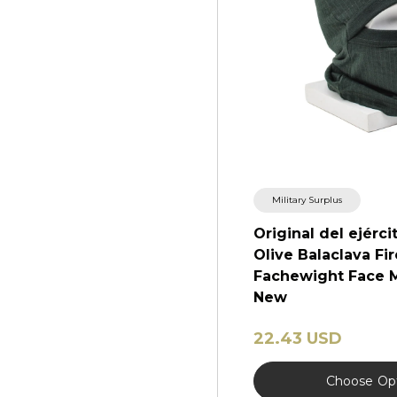
Military Surplus
Original del ejérc
Olive Balaclava Fi
Fachewight Face 
New
22.43 USD
Choose
Op