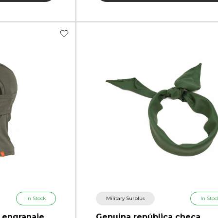
In Stock
Military Surplus
In Stoc
 engranaje
Genuina república checa