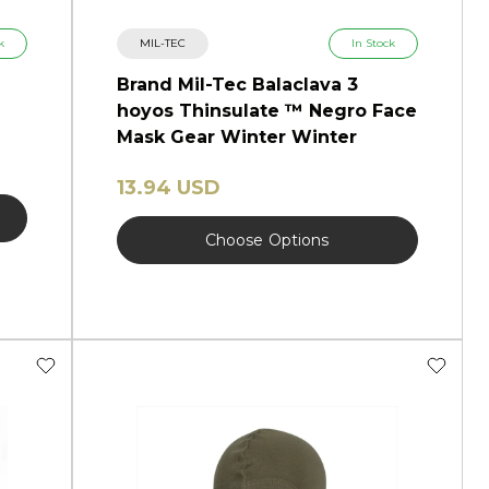
k
MIL-TEC
In Stock
Brand Mil-Tec Balaclava 3
hoyos Thinsulate ™ Negro Face
Mask Gear Winter Winter
13.94 USD
Choose
Options